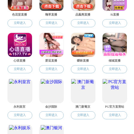
专业介绍
培养方案
教学团队
教学实践
教学研究
精品课程
研究生人才培养
当前位置：
吃瓜网
>
人才培养
>
本科生人才培养
>
教学团队
吃瓜网 课程（群）教学团队一览表
发布日期: 2016-11-28
浏览次数:
6740