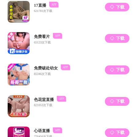
不限
物理学实验
魏良
教学团队
2017
定专业
课程群
淑
不限
物理学和物
赵志
教学团队
2017
定专业
理学实验课程群
刚
不限
通修数学课
教学团队
2017
李强
定专业
程群
不限
浦口校区数
学院/系教
毛敏
2017
定专业
学教研室
研室（中心）
芳
不限
大农类高等
课程组
2017
张梅
定专业
数学课程组
不限
经管类高等
朱震
课程组
2017
定专业
数学课程组
球
不限
线性代数A
李爱
课程组
2017
定专业
课程组
萍
不限
线性代数B
周小
课程组
2017
定专业
课程组
燕
不限
概率论课程
侯丽
课程组
2017
定专业
组
英
不限
概率论与数
陈园
课程组
2017
定专业
理统计课程组
园