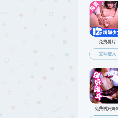
科研方向
科研团队
科研项目
科研成果
科研平台
理化分析中心
农药创新中心
农产品安全监测中心
农药学重点实验室
同位素平台
当前位置：
吃瓜网
>
科学研究
>
科研平台
>
理化分析中心