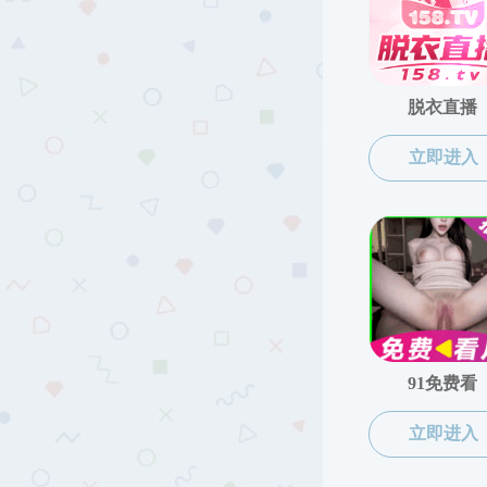
科研项目
科研成果
科研平台
党建工作
思想理论
规章制度
支部动态
分党校动态
工会动态
常用下载
学生工作
规章制度
日常管理
就业工作
学生风采
校友风采
实验室安全
ENGLISH
科学研究
科研动态